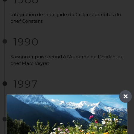
Intégration de la brigade du Crillon, aux côtés du
chef Constant
1990
Saisonnier puis second à l’Auberge de L’Eridan, du
chef Marc Veyrat
1997
Chef du Claridge à Londres
1998