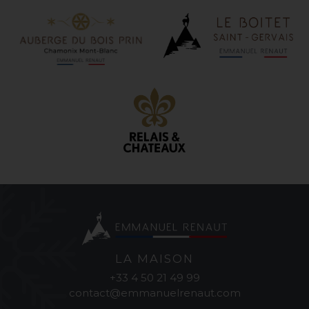
LA MAISON
+33 4 50 21 49 99
contact@emmanuelrenaut.com