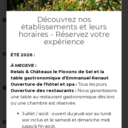
Ouverture du Flocons de Sel au centre de Megève
2001
Découvrez nos
établissements et leurs
horaires - Réservez votre
ère
1
étoile au Flocons de Sel
expérience
2004
ÉTÉ 2026 :
À MEGEVE :
Titre de Meilleur Ouvrier de France
Relais & Châteaux le Flocons de Sel et la
table gastronomique d’Emmanuel Renaut
Ouverture de l’hôtel et spa :
Tous les jours.
2006
Ouverture des restaurants :
Nous garantissons
une table au restaurant gastronomique dès lors
ème
2
étoile au Flocons de Sel
ou une chambre est réservée.
Juillet / août : ouvert du jeudi soir au lundi
2008
soir inclus et le samedi et dimanche midi
jusqu’à fin août.