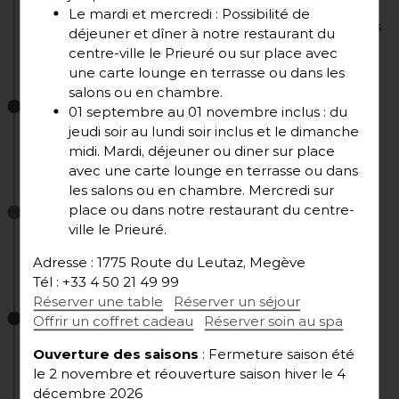
Le mardi et mercredi : Possibilité de
Déménagement du Flocons de Sel sur les hauteurs
déjeuner et dîner à notre restaurant du
de Megève et ouverture du Flocons Village
centre-ville le Prieuré ou sur place avec
une carte lounge en terrasse ou dans les
salons ou en chambre.
2012
01 septembre au 01 novembre inclus : du
jeudi soir au lundi soir inclus et le dimanche
ème
midi. Mardi, déjeuner ou diner sur place
3
étoile au Flocons de Sel
avec une carte lounge en terrasse ou dans
les salons ou en chambre. Mercredi sur
2019
place ou dans notre restaurant du centre-
ville le Prieuré.
Reprise de l’Auberge du Bois Prin à Chamonix
Adresse : 1775 Route du Leutaz, Megève
Tél : +33 4 50 21 49 99
Réserver une table
Réserver un séjour
2022
Offrir un coffret cadeau
Réserver soin au spa
Ouverture des saisons
: Fermeture saison été
Ouverture d’une nouvelle boutique « Le Garde
le 2 novembre et réouverture saison hiver le 4
Manger » à Megève
décembre 2026