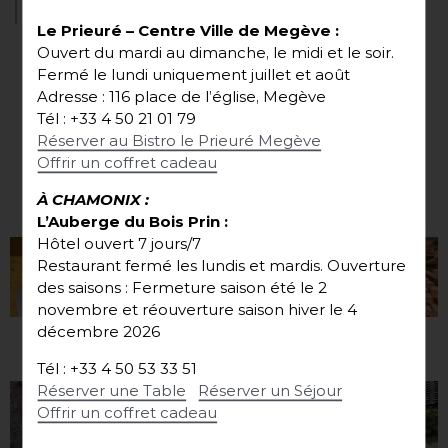
Le Prieuré
– Centre Ville de Megève
:
Ouvert du mardi au dimanche, le midi et le soir.
Fermé le lundi uniquement juillet et août
Adresse : 116 place de l’église, Megève
Suivez-nous
Tél : +33 4 50 21 01 79
Réserver au Bistro le Prieuré Megève
Offrir un coffret cadeau
À CHAMONIX :
sur
INSTAGRAM
@emmanuel.renaut
L’Auberge du Bois Prin :
Hôtel ouvert 7 jours/7
Restaurant fermé les lundis et mardis.
Ouverture
des saisons : Fermeture saison été le 2
novembre et réouverture saison hiver le 4
décembre 2026
sur
FACEBOOK
@renautemmanuel
Tél : +33 4 50 53 33 51
Réserver une Table
Réserver un Séjour
Offrir un coffret cadeau