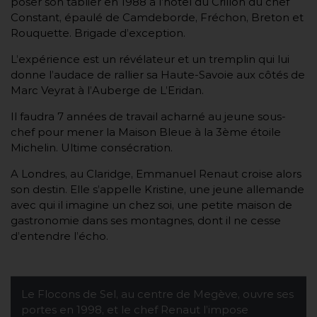
poser son tablier en 1988 à l’hôtel du Crillon du chef
Constant, épaulé de Camdeborde, Fréchon, Breton et
Rouquette. Brigade d’exception.
L’expérience est un révélateur et un tremplin qui lui
donne l’audace de rallier sa Haute-Savoie aux côtés de
Marc Veyrat à l’Auberge de L’Eridan.
Il faudra 7 années de travail acharné au jeune sous-
chef pour mener la Maison Bleue à la 3ème étoile
Michelin. Ultime consécration.
A Londres, au Claridge, Emmanuel Renaut croise alors
son destin. Elle s’appelle Kristine, une jeune allemande
avec qui il imagine un chez soi, une petite maison de
gastronomie dans ses montagnes, dont il ne cesse
d’entendre l’écho.
Le Flocons de Sel, au centre de Megève, ouvre ses
portes en 1998, et le chef Renaut l’impose