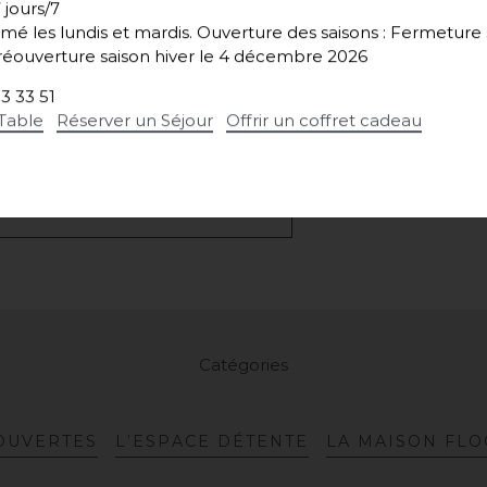
 jours/7
mé les lundis et mardis.
Ouverture des saisons : Fermeture s
éouverture saison hiver le 4 décembre 2026
53 33 51
Table
Réserver un Séjour
Offrir un coffret cadeau
À
L
A
L
I
S
T
E
D
E
S
A
C
T
U
A
L
I
T
É
S
Catégories
O
U
V
E
R
T
E
S
L
’
E
S
P
A
C
E
D
É
T
E
N
T
E
L
A
M
A
I
S
O
N
F
L
O