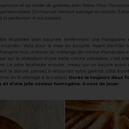
iphanie et sa ronde de galettes bien faites. Pour l’occasion
 personnalisée, Emmanuel Renaut partage sa recette 3 étoi
 la perfection. A vos tabliers.
âte feuilletée bien beurrée renfermant une frangipane é
incarnés ! Voilà pour la mise en bouche. Avant d’enfiler 
a frangine tout d’abord, un mélange de crème d’amandes et
sse sur la réalisation d’une belle crème pâtissière, c’est el
e. La pâte feuilletée ensuite : misez sur un beurre extra s
Avant la dorure, pensez à retourner votre galette, côté bombé
e du feuilletage à la cuisson.
Dorez-la toujours deux foi
e et d’une jolie couleur homogène. A vous de jouer.