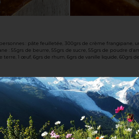
personnes : pâte feuilletée, 300grs de crème frangipane, u
ne : 55grs de beurre, 55grs de sucre, 55grs de poudre d’am
erre, 1 œuf, 6grs de rhum, 6grs de vanille liquide, 60grs d
 frangipane
: mettre le beurre en pommade puis y incorpor
 d’amandes ainsi que la fécule. Fouetter 2 minutes. Vers
crème pâtissière et l’inclure à l’appareil. Mélanger au 
.
étaler la pâte feuilletée afin d’obtenir une épaisseur ent
re. Sur le 1er disque, marquer un cercle de 17cm de diamè