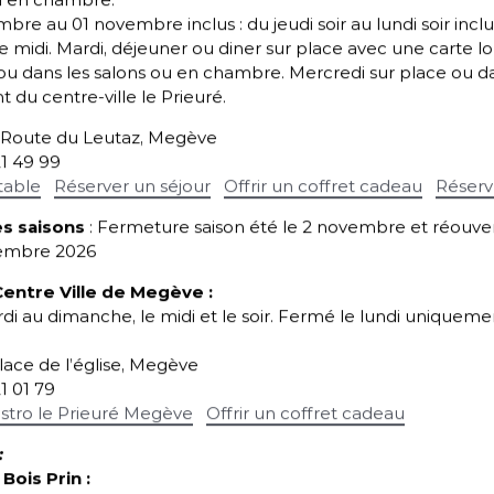
u en chambre.
bre au 01 novembre inclus : du jeudi soir au lundi soir inclu
 midi. Mardi, déjeuner ou diner sur place avec une carte 
 ou dans les salons ou en chambre. Mercredi sur place ou d
t du centre-ville le Prieuré.
5 Route du Leutaz, Megève
21 49 99
table
Réserver un séjour
Offrir un coffret cadeau
Réserv
s saisons
: Fermeture saison été le 2 novembre et réouver
cembre 2026
Centre Ville de Megève
:
i au dimanche, le midi et le soir.
Fermé le lundi uniquement
place de l’église, Megève
21 01 79
istro le Prieuré Megève
Offrir un coffret cadeau
:
Bois Prin :