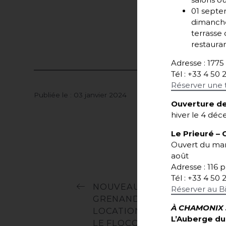
salons o
01 septem
dimanche
terrasse
restauran
Adresse : 177
Tél : +33 4 50 
Réserver une 
Publiée le : 03 janvier 2024
Ouverture de
hiver le 4 dé
Le Prieuré
– 
Ouvert du mard
août
Adresse : 116 
Tél : +33 4 50 
NOUVEAUTE : LE CHALET
Réserver au B
GRENAND, NOUVELLE
À CHAMONIX 
LOCATION DE VACANCES BY
L’Auberge du 
LE FLOCONS DE SEL