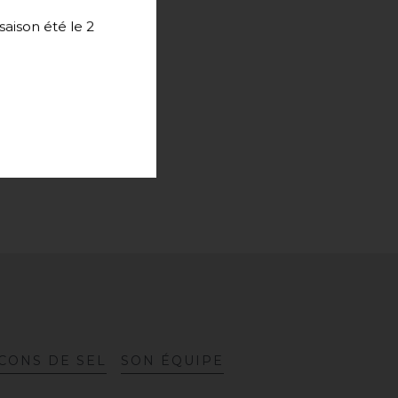
aison été le 2
C
O
N
S
D
E
S
E
L
S
O
N
É
Q
U
I
P
E