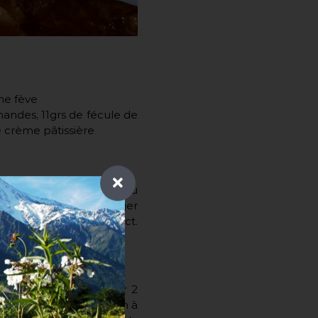
ne fève
andes, 11grs de fécule de
e crème pâtissière
er le sucre. Mélanger au
er les liquides. Mélanger
fouet. Filmer au contact.
re 2 et 2,3mm. Détailler 2
tre en faisant attention à