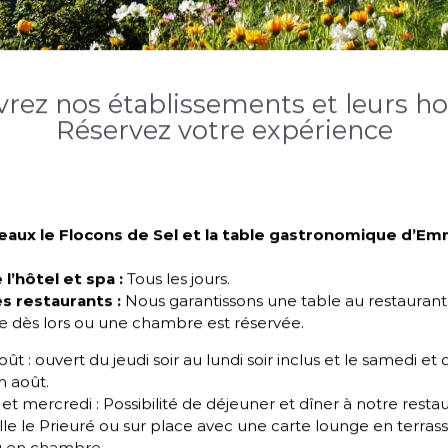
ier légèrement l’extérieur du cercle. A l’intérieur, pocher v
cond disque de pâte. Bien souder avec vos doigts. Retourner
rez nos établissements et leurs hor
 chaleur tournante à 170°C. Dorer 2 fois en laissant sécher 5
Réservez votre expérience
outeau. Piquer au centre et à plusieurs endroits. Cuire e
r à votre four). Débarrasser sur grille.
 chances de votre côté,
le chef Emmanuel Renaut p
teaux le Flocons de Sel et la table gastronomique d’E
as l’oublier ?) est d’
éviter de placer la fève au centre d
a découpe
. La seconde et pour varier le plaisir :
remplacer 
l’hôtel et spa :
Tous les jours.
dre d’un autre fruit sec
. Pistache, noisette, noix, tous
s restaurants :
Nous garantissons une table au restaurant
 parler sa gourmandise : en diminuant un peu la quanti
 dès lors ou une chambre est réservée.
ents comme des pépites de chocolat, des fruits secs ou 
 !
 août : ouvert du jeudi soir au lundi soir inclus et le samedi e
in août.
 Renaut
vous donnent rendez-vous dès à présent à l’épi
et mercredi : Possibilité de déjeuner et dîner à notre resta
al Muffat de Saint-Amour, de 8h à 19h pour découvrir le
lle le Prieuré ou sur place avec une carte lounge en terras
f.