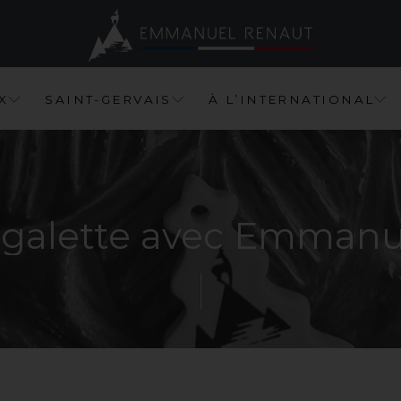
X
S
A
I
N
T
-
G
E
R
V
A
I
S
À
L
’
I
N
T
E
R
N
A
T
I
O
N
A
L
galette
avec
Emmanu