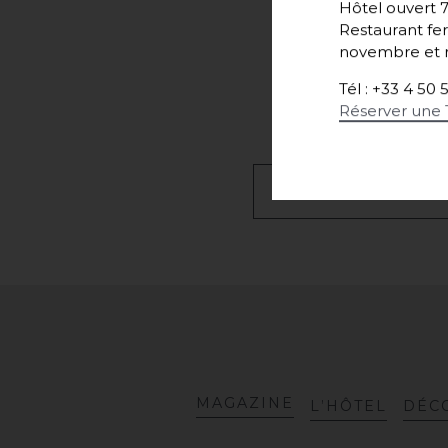
Hôtel ouvert 7
Restaurant fer
novembre et r
Tél : +33 4 50 
Réserver une 
R
E
T
O
U
R
M
A
G
A
Z
I
N
E
L
’
H
Ô
T
E
L
D
É
C