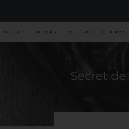
A
C
C
U
E
I
L
U
N
I
V
E
R
S
M
E
G
È
V
E
C
H
A
M
O
N
I
Secret
de