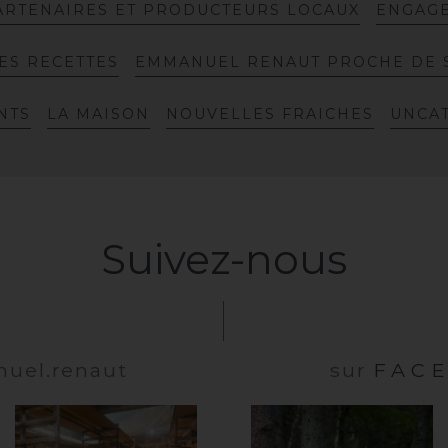
A
R
T
E
N
A
I
R
E
S
E
T
P
R
O
D
U
C
T
E
U
R
S
L
O
C
A
U
X
E
N
G
A
G
E
S
R
E
C
E
T
T
E
S
E
M
M
A
N
U
E
L
R
E
N
A
U
T
P
R
O
C
H
E
D
E
N
T
S
L
A
M
A
I
S
O
N
N
O
U
V
E
L
L
E
S
F
R
A
I
C
H
E
S
U
N
C
A
Suivez-nous
el.renaut
sur
FAC