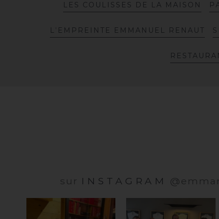
L
E
S
C
O
U
L
I
S
S
E
S
D
E
L
A
M
A
I
S
O
N
P
L
’
E
M
P
R
E
I
N
T
E
E
M
M
A
N
U
E
L
R
E
N
A
U
T
S
R
E
S
T
A
U
R
A
sur
INSTAGRAM
@emmanu