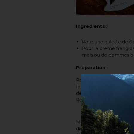
Ingrédients :
Pour une galette de 6 
Pour la crème frangipa
maïs ou de pommes de t
Préparation :
Préparation de la crème
fouet. Ajouter la poudre
délicatement. Lisser la 
Réserver au réfrigérateur
Montage de la galette
: 
disques de 22cm de diamèt