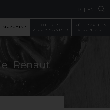
|
FR
EN
O
F
F
R
I
R
R
É
S
E
R
V
A
T
I
O
N
M
A
G
A
Z
I
N
E
&
C
O
M
M
A
N
D
E
R
&
C
O
N
T
A
C
T
el
Renaut