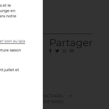
s et le
lounge en
ans notre
Partager
er soin au spa
ture saison
 juillet et
LORENZ VACCARO,
CHEF DE RANG