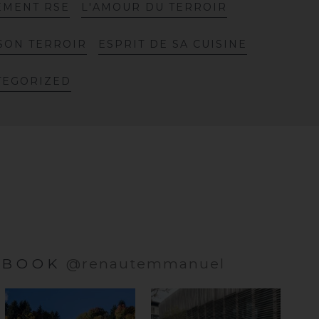
E
M
E
N
T
R
S
E
L
'
A
M
O
U
R
D
U
T
E
R
R
O
I
R
S
O
N
T
E
R
R
O
I
R
E
S
P
R
I
T
D
E
S
A
C
U
I
S
I
N
E
T
E
G
O
R
I
Z
E
D
EBOOK
@renautemmanuel