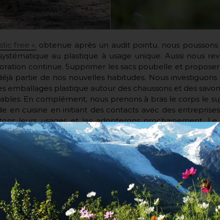
stic free »,
obtenue après un audit pointu, nous poussons 
e systématique au plastique à usage unique. Aussi nous r
ioration continue. Supprimer les sacs poubelle et proposer
éjà partie de nos nouvelles habitudes. Nous investiguons
 emballages plastique autour des chaussons et des savon
ables. En complément, nous prenons à bras le corps le suje
e en cuisine en initiant des contacts avec des entreprise
tons leurs usages et les adopterons prochainement. Le 
sibiliser puis convertir nos partenaires à notre démarche
vertueux zéro plastique.