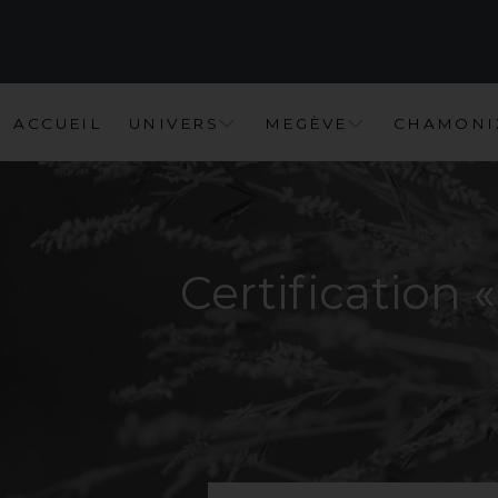
A
C
C
U
E
I
L
U
N
I
V
E
R
S
M
E
G
È
V
E
C
H
A
M
O
N
I
Certification
«