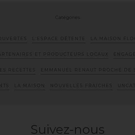
Catégories
O
U
V
E
R
T
E
S
L
’
E
S
P
A
C
E
D
É
T
E
N
T
E
L
A
M
A
I
S
O
N
F
L
O
A
R
T
E
N
A
I
R
E
S
E
T
P
R
O
D
U
C
T
E
U
R
S
L
O
C
A
U
X
E
N
G
A
G
E
S
R
E
C
E
T
T
E
S
E
M
M
A
N
U
E
L
R
E
N
A
U
T
P
R
O
C
H
E
D
E
N
T
S
L
A
M
A
I
S
O
N
N
O
U
V
E
L
L
E
S
F
R
A
I
C
H
E
S
U
N
C
A
Suivez-nous