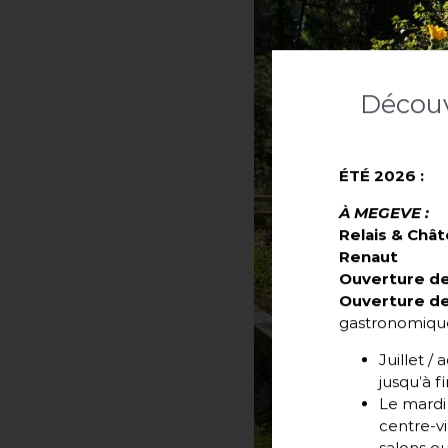
Découv
ÉTÉ 2026 :
À MEGEVE :
Relais & Châ
Renaut
Ouverture de 
Ouverture de
gastronomique
Juillet /
jusqu’à f
Le mardi 
centre-vi