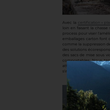
Avec la
certification « pla
loin en faisant la chass
process pour viser l’amél
emballages carton font d
comme la suppression des
des solutions écorespons
des sacs de mise sous vid
compostables. Nous tes
attend ensuite est de sen
s’inscrive dans un cercle 