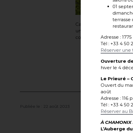
salons o
01 septem
dimanche
terrasse
Car l’ambition est là aus
restauran
un an nous renouvelleron
Adresse : 177
concours de nos fournisse
Tél : +33 4 50 
Réserver une 
Ouverture de
hiver le 4 dé
Le Prieuré
– 
Ouvert du mard
août
Adresse : 116 
Tél : +33 4 50 
Publiée le : 22 août 2023
Réserver au B
À CHAMONIX 
L’Auberge du 