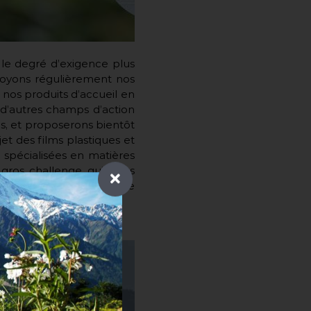
le degré d’exigence plus
evoyons régulièrement nos
 nos produits d’accueil en
 d’autres champs d’action
s, et proposerons bientôt
t des films plastiques et
s spécialisées en matières
gros challenge qui nous
, afin que toute la chaîne