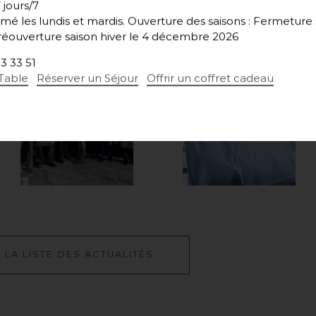
 jours/7
mé les lundis et mardis.
Ouverture des saisons : Fermeture s
éouverture saison hiver le 4 décembre 2026
53 33 51
:
Table
Réserver un Séjour
Offrir un coffret cadeau
À
L
A
L
I
S
T
E
D
E
S
A
C
T
U
A
L
I
T
É
S