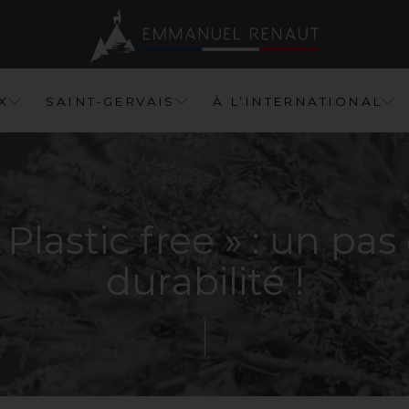
X
S
A
I
N
T
-
G
E
R
V
A
I
S
À
L
’
I
N
T
E
R
N
A
T
I
O
N
A
L
Plastic
free
»
:
un
pas
durabilité
!