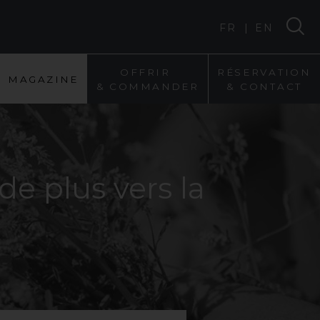
|
FR
EN
O
F
F
R
I
R
R
É
S
E
R
V
A
T
I
O
N
M
A
G
A
Z
I
N
E
&
C
O
M
M
A
N
D
E
R
&
C
O
N
T
A
C
T
de
plus
vers
la