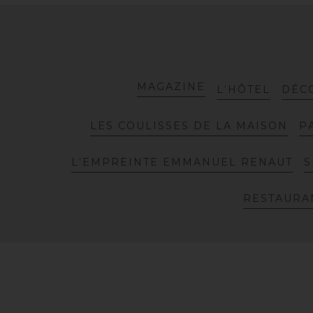
M
A
G
A
Z
I
N
E
L
’
H
Ô
T
E
L
D
É
C
L
E
S
C
O
U
L
I
S
S
E
S
D
E
L
A
M
A
I
S
O
N
P
L
’
E
M
P
R
E
I
N
T
E
E
M
M
A
N
U
E
L
R
E
N
A
U
T
S
R
E
S
T
A
U
R
A