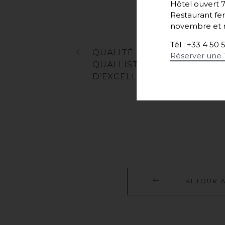
Hôtel ouvert 7
Restaurant fer
novembre et r
Tél : +33 4 50 
QUALITÉ DE VIE AU TRAVAIL 
Réserver une 
QUALLISTA, LA DÉMARCHE
D’EXCELLENCE
R
E
T
O
U
R