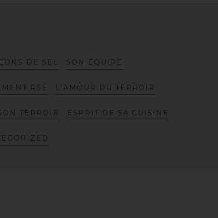
C
O
N
S
D
E
S
E
L
S
O
N
É
Q
U
I
P
E
E
M
E
N
T
R
S
E
L
'
A
M
O
U
R
D
U
T
E
R
R
O
I
R
S
O
N
T
E
R
R
O
I
R
E
S
P
R
I
T
D
E
S
A
C
U
I
S
I
N
E
T
E
G
O
R
I
Z
E
D