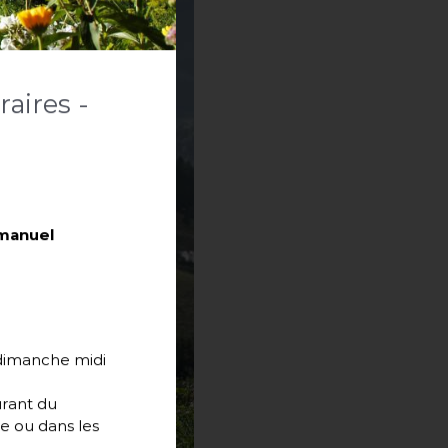
aires -
mmanuel
t dimanche midi
urant du
se ou dans les