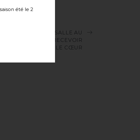
aison été le 2
LE SERVICE EN SALLE AU
FLOCONS DE SEL : RECEVOIR
AVEC LE CŒUR