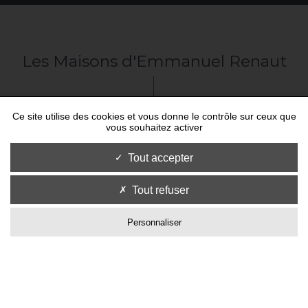
Les Maisons d'Emmanuel Renaut
Ce site utilise des cookies et vous donne le contrôle sur ceux que
vous souhaitez activer
Tout accepter
Tout refuser
Personnaliser
O
F
F
R
I
R
R
É
S
E
R
V
A
T
I
O
N
&
C
O
M
M
A
N
D
E
R
&
C
O
N
T
A
C
T