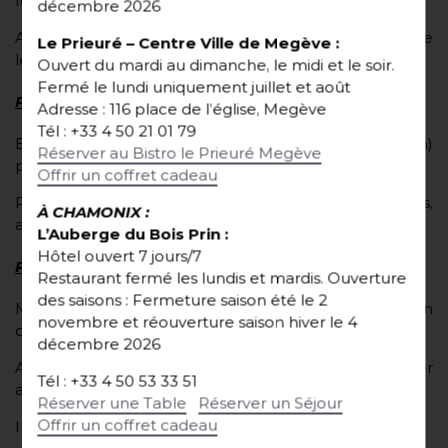
four (50°) pendant 1 journée.
décembre 2026
Astuce : faire sécher les oignons en même temps que
Le Prieuré
– Centre Ville de Megève
:
les jaunes.
Ouvert du mardi au dimanche, le midi et le soir.
Fermé le lundi uniquement juillet et août
Préparation du chou rave
Adresse : 116 place de l’église, Megève
Tél : +33 4 50 21 01 79
Eplucher les choux rave. Tailler en petits dés (0,5mm)
Réserver au Bistro le Prieuré Megève
puis cuire à l’eau salée.
Offrir un coffret cadeau
Pendant la cuisson, faire poêler les champignons,
À CHAMONIX :
assaisonner et hacher en gros morceaux. Réserver.
L’Auberge du Bois Prin :
Hôtel ouvert 7 jours/7
Préparation du risotto
Restaurant fermé les lundis et mardis.
Ouverture
des saisons : Fermeture saison été le 2
Mettre à chauffer la crème, le mascarpone, le bouillon
novembre et réouverture saison hiver le 4
de légumes et le Beaufort râpé.
décembre 2026
Ajouter le chou rave dans le mélange puis rectifier
Tél : +33 4 50 53 33 51
avec un peu de Beaufort si besoin.
Réserver une Table
Réserver un Séjour
Offrir un coffret cadeau
Incorporer les champignons puis vérifier sel et poivre.