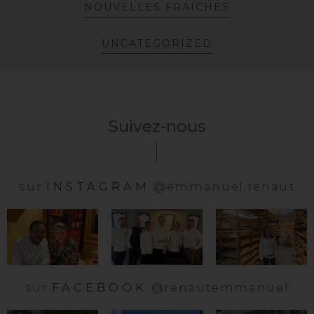
N
O
U
V
E
L
L
E
S
F
R
A
I
C
H
E
S
U
N
C
A
T
E
G
O
R
I
Z
E
D
Suivez-nous
sur
INSTAGRAM
@emmanuel.renaut
sur
FACEBOOK
@renautemmanuel