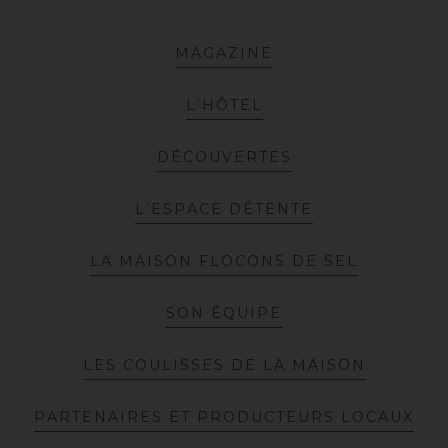
M
A
G
A
Z
I
N
E
L
’
H
Ô
T
E
L
D
É
C
O
U
V
E
R
T
E
S
L
’
E
S
P
A
C
E
D
É
T
E
N
T
E
L
A
M
A
I
S
O
N
F
L
O
C
O
N
S
D
E
S
E
L
S
O
N
É
Q
U
I
P
E
L
E
S
C
O
U
L
I
S
S
E
S
D
E
L
A
M
A
I
S
O
N
P
A
R
T
E
N
A
I
R
E
S
E
T
P
R
O
D
U
C
T
E
U
R
S
L
O
C
A
U
X