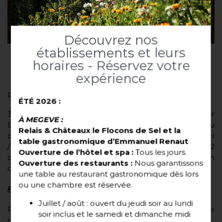
Découvrez nos
établissements et leurs
horaires - Réservez votre
Risotto de chou rave au beaufort
expérience
Pour 4 personnes :
ÉTÉ 2026 :
300gr de chou rave, 200 gr crème fraiche liquide, 50 gr
À MEGEVE :
Beaufort, 50 gr de mascarpone, 100 gr de cèpes (ou
Relais & Châteaux le Flocons de Sel et la
champignons sauvages, ou champignons de Paris), sel
table gastronomique d’Emmanuel Renaut
/ poivre, 100 gr de purée de cèleri, 2 œufs, eau PM, 2
Ouverture de l’hôtel et spa :
Tous les jours.
oignons, 50 gr de beurre, Sucre PM, 150 ml de bouillon
Ouverture des restaurants :
Nous garantissons
de légumes
une table au restaurant gastronomique dès lors
ou une chambre est réservée.
Préparation du Jaune séché
Juillet / août : ouvert du jeudi soir au lundi
Préparer les ingrédients suivants : Sel / 100gr de purée
soir inclus et le samedi et dimanche midi
de céleri / 2 œufs