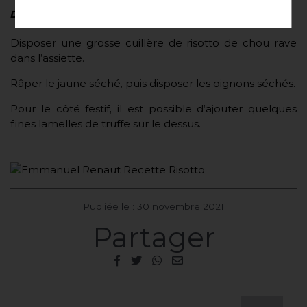
Dressage
Disposer une grosse cuillère de risotto de chou rave
dans l’assiette.
Râper le jaune séché, puis disposer les oignons séchés.
Pour le côté festif, il est possible d’ajouter quelques
fines lamelles de truffe sur le dessus.
Publiée le : 30 novembre 2021
Partager