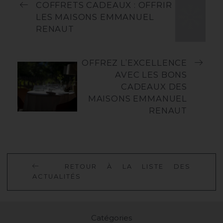
COFFRETS CADEAUX : OFFRIR
LES MAISONS EMMANUEL
RENAUT
OFFREZ L’EXCELLENCE
AVEC LES BONS
CADEAUX DES
MAISONS EMMANUEL
RENAUT
R
E
T
O
U
R
À
L
A
L
I
S
T
E
D
E
S
A
C
T
U
A
L
I
T
É
S
Catégories