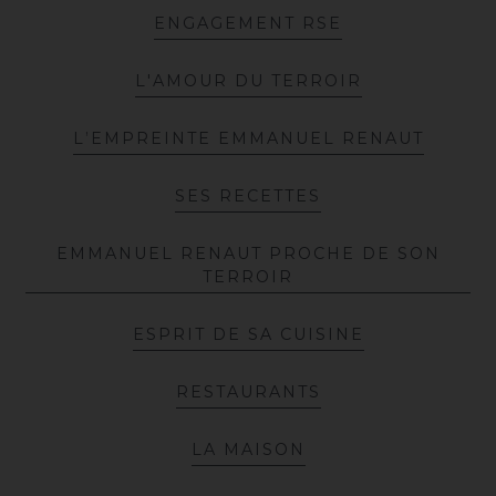
E
N
G
A
G
E
M
E
N
T
R
S
E
L
'
A
M
O
U
R
D
U
T
E
R
R
O
I
R
L
’
E
M
P
R
E
I
N
T
E
E
M
M
A
N
U
E
L
R
E
N
A
U
T
S
E
S
R
E
C
E
T
T
E
S
E
M
M
A
N
U
E
L
R
E
N
A
U
T
P
R
O
C
H
E
D
E
S
O
N
T
E
R
R
O
I
R
E
S
P
R
I
T
D
E
S
A
C
U
I
S
I
N
E
R
E
S
T
A
U
R
A
N
T
S
L
A
M
A
I
S
O
N