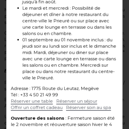
jusqu’à fin août.
Le mardi et mercredi : Possibilité de
Mélanger la purée, le sel et détendre avec de l’eau
déjeuner et dîner à notre restaurant du
pour obtenir une purée légèrement liquide et très
centre-ville le Prieuré ou sur place avec
salée. Mettre le mélange dans un plat.
une carte lounge en terrasse ou dans les
Clarifier les œufs, puis disposer les jaunes sur la purée.
salons ou en chambre.
Laisser au réfrigérateur pendant 24h. Au bout de 12h,
01 septembre au 01 novembre inclus : du
retourner les jaunes. Le lendemain, rincer les jaunes
jeudi soir au lundi soir inclus et le dimanche
puis les mettre à sécher au four sur un linge à 50°
midi. Mardi, déjeuner ou diner sur place
pendant une journée.
avec une carte lounge en terrasse ou dans
les salons ou en chambre. Mercredi sur
Préparation des oignons séchés
place ou dans notre restaurant du centre-
ville le Prieuré.
Préparer les ingrédients suivants : 2 oignons / beurre /
Adresse : 1775 Route du Leutaz, Megève
sel / sucre
Tél : +33 4 50 21 49 99
Emincer les oignons, puis les faire suer au beurre.
Réserver une table
Réserver un séjour
Assaisonner, faire caraméliser, et compoter.
Offrir un coffret cadeau
Réserver soin au spa
Une fois cuits, étaler très finement les oignons entre
Ouverture des saisons
: Fermeture saison été
deux feuilles de papier sulfurisé. Mettre à sécher au
le 2 novembre et réouverture saison hiver le 4