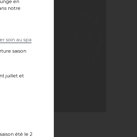
lounge en
ans notre
er soin au spa
ture saison
 juillet et
aison été le 2