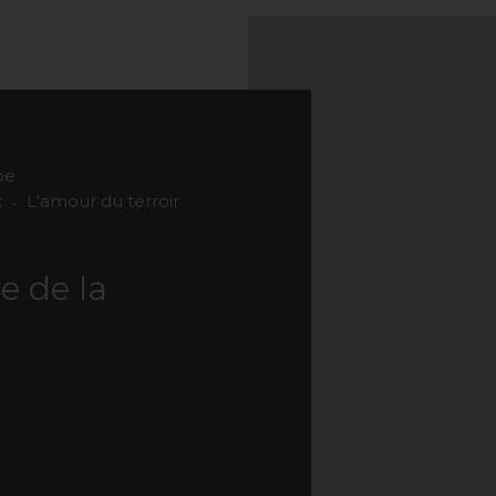
pe
x
L'amour du terroir
re
de
la