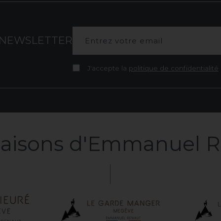
NEWSLETTER
J'accepte la
politique de confidentialité
aisons
d'Emmanuel
R