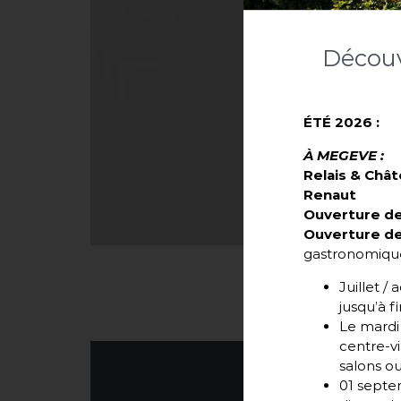
Découv
ÉTÉ 2026 :
À MEGEVE :
Relais & Châ
Renaut
Ouverture de 
Ouverture de
gastronomique
Juillet /
jusqu’à f
Le mardi 
centre-vi
salons o
01 septem