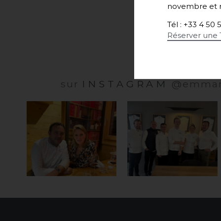
novembre et r
Tél : +33 4 50 
Réserver une 
sur
INSTAGRAM
@emmanu