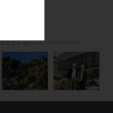
EBOOK
@renautemmanuel