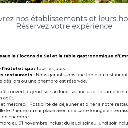
PUBLIÉE LE : 28 AVRIL 2020
rez nos établissements et leurs hor
Réservez votre expérience
E
N
S
A
V
O
I
R
P
L
U
S
teaux le Flocons de Sel et la table gastronomique d’E
l’hôtel et spa :
Tous les jours.
s restaurants :
Nous garantissons une table au restaurant
 dès lors ou une chambre est réservée.
 août : ouvert du jeudi soir au lundi soir inclus et le samedi e
in août.
et mercredi : Possibilité de déjeuner et dîner à notre resta
lle le Prieuré ou sur place avec une carte lounge en terras
u en chambre.
bre au 01 novembre inclus : du jeudi soir au lundi soir inclu