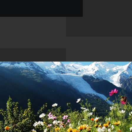
La maison flocons de sel
Les coul
Partenaires et producteurs loca
Emmanuel Renaut proche de son
Le
terroir
sur
un
p
fromages