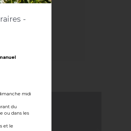
aires -
mmanuel
t dimanche midi
urant du
se ou dans les
s et le