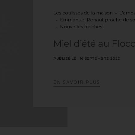
Les coulisses de la maison
L'amou
Emmanuel Renaut proche de son
Nouvelles fraiches
Miel
d’été
au
Floc
PUBLIÉE LE : 16 SEPTEMBRE 2020
E
N
S
A
V
O
I
R
P
L
U
S