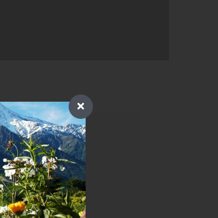
isses de la maison
ux
L'amour du terroir
 terroir
lateau…
de