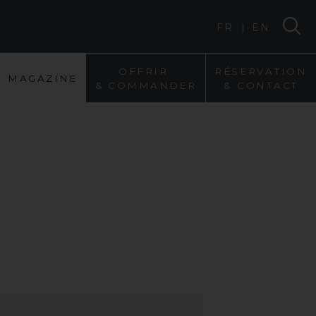
|
FR
EN
O
F
F
R
I
R
R
É
S
E
R
V
A
T
I
O
N
M
A
G
A
Z
I
N
E
&
C
O
M
M
A
N
D
E
R
&
C
O
N
T
A
C
T