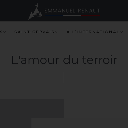
X
S
A
I
N
T
-
G
E
R
V
A
I
S
À
L
’
I
N
T
E
R
N
A
T
I
O
N
A
L
L'amour
du
terroir