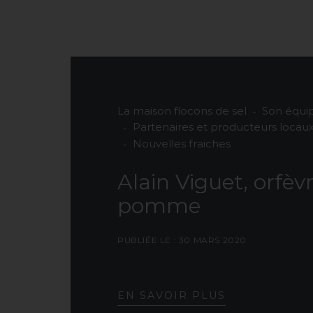
La maison flocons de sel
Son équi
Partenaires et producteurs locau
Nouvelles fraiches
Alain
Viguet,
orfèv
pomme
PUBLIÉE LE : 30 MARS 2020
E
N
S
A
V
O
I
R
P
L
U
S