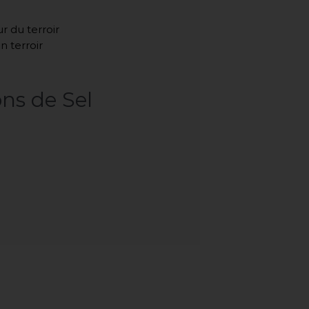
r du terroir
 terroir
ons
de
Sel