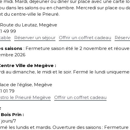
 midi. Mardi, déjeuner ou diner sur place avec une carte 
sses de la maison
 ou dans les salons ou en chambre. Mercredi sur place ou d
naut proche de son terroir
t du centre-ville le Prieuré.
cons
!
5 Route du Leutaz, Megève
21 49 99
table
Réserver un séjour
Offrir un coffret cadeau
Réserv
s saisons
: Fermeture saison été le 2 novembre et réouver
cembre 2026
Centre Ville de Megève
:
i au dimanche, le midi et le soir.
Fermé le lundi uniquement
place de l’église, Megève
21 01 79
istro le Prieuré Megève
Offrir un coffret cadeau
:
Bois Prin :
É
S
 jours/7
mé les lundis et mardis.
Ouverture des saisons : Fermeture s