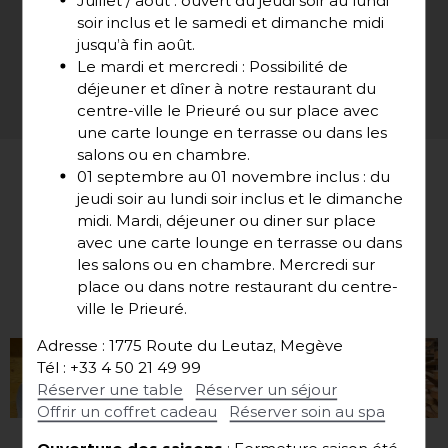
soir inclus et le samedi et dimanche midi
jusqu’à fin août.
N
O
U
V
E
L
L
E
S
F
R
A
I
C
H
E
S
Le mardi et mercredi : Possibilité de
déjeuner et dîner à notre restaurant du
U
N
C
A
T
E
G
O
R
I
Z
E
D
centre-ville le Prieuré ou sur place avec
une carte lounge en terrasse ou dans les
salons ou en chambre.
01 septembre au 01 novembre inclus : du
jeudi soir au lundi soir inclus et le dimanche
Suivez-nous
midi. Mardi, déjeuner ou diner sur place
avec une carte lounge en terrasse ou dans
les salons ou en chambre. Mercredi sur
place ou dans notre restaurant du centre-
sur
INSTAGRAM
@emmanuel.renaut
ville le Prieuré.
Adresse : 1775 Route du Leutaz, Megève
Tél : +33 4 50 21 49 99
Réserver une table
Réserver un séjour
Offrir un coffret cadeau
Réserver soin au spa
Ouverture des saisons
: Fermeture saison été