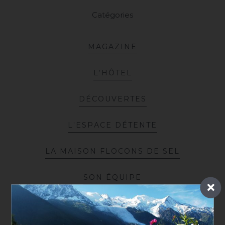
Catégories
M
A
G
A
Z
I
N
E
L
’
H
Ô
T
E
L
D
É
C
O
U
V
E
R
T
E
S
L
’
E
S
P
A
C
E
D
É
T
E
N
T
E
L
A
M
A
I
S
O
N
F
L
O
C
O
N
S
D
E
S
E
L
S
O
N
É
Q
U
I
P
E
L
E
S
C
O
U
L
I
S
S
E
S
D
E
L
A
M
A
I
S
O
N