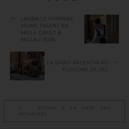
LAURA LE GUIRRIEC,
JEUNE TALENT EN
SALLE GAULT &
MILLAU 2026
LA SAINT-VALENTIN AU
FLOCONS DE SEL
R
E
T
O
U
R
À
L
A
L
I
S
T
E
D
E
S
A
C
T
U
A
L
I
T
É
S