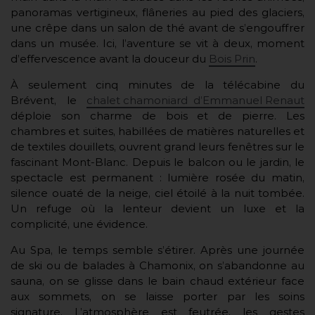
panoramas vertigineux, flâneries au pied des glaciers,
une crêpe dans un salon de thé avant de s’engouffrer
dans un musée. Ici, l’aventure se vit à deux, moment
d’effervescence avant la douceur du
Bois Prin
.
À seulement cinq minutes de la télécabine du
Brévent, le
chalet chamoniard d’Emmanuel Renaut
déploie son charme de bois et de pierre. Les
chambres et suites, habillées de matières naturelles et
de textiles douillets, ouvrent grand leurs fenêtres sur le
fascinant Mont-Blanc. Depuis le balcon ou le jardin, le
spectacle est permanent : lumière rosée du matin,
silence ouaté de la neige, ciel étoilé à la nuit tombée.
Un refuge où la lenteur devient un luxe et la
complicité, une évidence.
Au Spa, le temps semble s’étirer. Après une journée
de ski ou de balades à Chamonix, on s’abandonne au
sauna, on se glisse dans le bain chaud extérieur face
aux sommets, on se laisse porter par les soins
signature. L’atmosphère est feutrée, les gestes