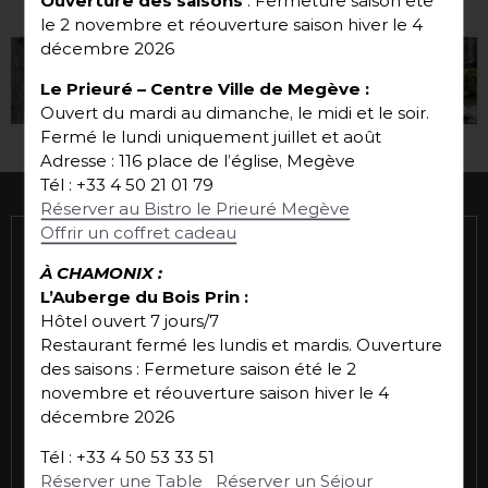
sur
FACEBOOK
@renautemmanuel
le 2 novembre et réouverture saison hiver le 4
décembre 2026
Le Prieuré
– Centre Ville de Megève
:
Ouvert du mardi au dimanche, le midi et le soir.
Fermé le lundi uniquement juillet et août
Adresse : 116 place de l’église, Megève
Tél : +33 4 50 21 01 79
Réserver au Bistro le Prieuré Megève
Offrir un coffret cadeau
INSCRIVEZ-VOUS À NOTRE NEWSLETTER
À CHAMONIX :
L’Auberge du Bois Prin :
Hôtel ouvert 7 jours/7
Restaurant fermé les lundis et mardis.
Ouverture
des saisons : Fermeture saison été le 2
J'accepte la
politique de confidentialité
novembre et réouverture saison hiver le 4
décembre 2026
S'INSCRIRE
Tél : +33 4 50 53 33 51
Réserver une Table
Réserver un Séjour